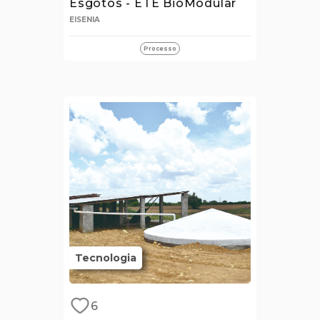
Esgotos - ETE BioModular
EISENIA
Processo
Tecnologia
6